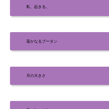
私、起きる。
遥かなるブータン
月の大きさ