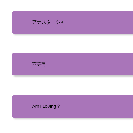
アナスターシャ
不等号
Am I Loving？