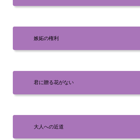
嫉妬の権利
君に贈る花がない
大人への近道