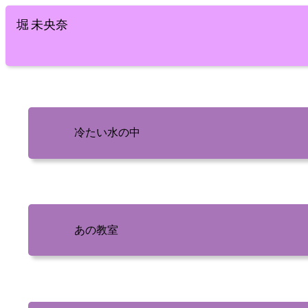
堀 未央奈
冷たい水の中
あの教室