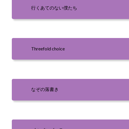
行くあてのない僕たち
Threefold choice
なぞの落書き